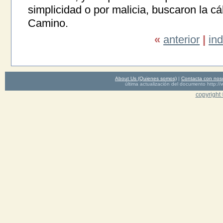
simplicidad o por malicia, buscaron la c
Camino.
«
anterior
|
ind
About Us (Quienes somos)
|
Contacta con nos
última actualización del documento http
copyright