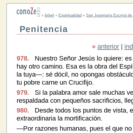
»
bibel
»
Espiritualidad
»
San Josemaría Escrivá de 
Penitencia
«
anterior
|
ind
978.
Nuestro Señor Jesús lo quiere: es 
hay otro camino. Esa es la obra del Esp
la tuya—: sé dócil, no opongas obstácul
tu pobre carne un Crucifijo.
979.
Si la palabra amor sale muchas vec
respaldada con pequeños sacrificios, lle
980.
Desde todos los puntos de vista, 
extraordinaria la mortificación.
—Por razones humanas, pues el que no