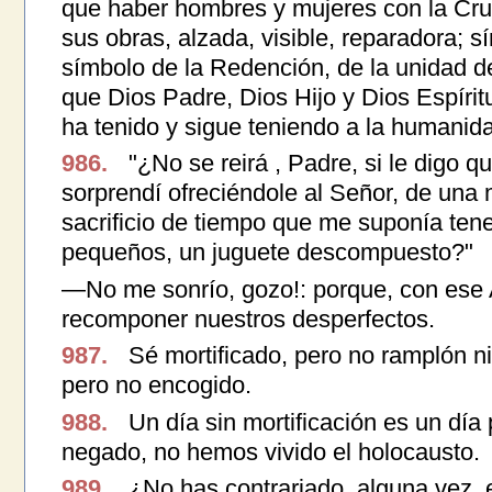
que haber hombres y mujeres con la Cruz
sus obras, alzada, visible, reparadora; sí
símbolo de la Redención, de la unidad 
que Dios Padre, Dios Hijo y Dios Espírit
ha tenido y sigue teniendo a la humanid
986.
"¿No se reirá , Padre, si le dig
sorprendí ofreciéndole al Señor, de una
sacrificio de tiempo que me suponía tene
pequeños, un juguete descompuesto?"
—No me sonrío, gozo!: porque, con ese
recomponer nuestros desperfectos.
987.
Sé mortificado, pero no ramplón 
pero no encogido.
988.
Un día sin mortificación es un dí
negado, no hemos vivido el holocausto.
989.
¿No has contrariado, alguna vez, e