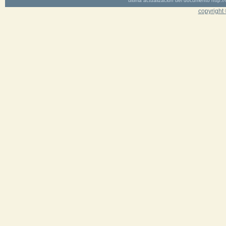
última actualización del documento http
copyright