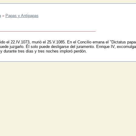
a
»
Papas y Antipapas
do el 22.IV.1073, murió el 25.V.1085. En el Concilio emana el "Dictatus papa
puede juzgarlo. Él solo puede desligarse del juramento. Enrique IV, excomulg
y durante tres días y tres noches imploró perdón.