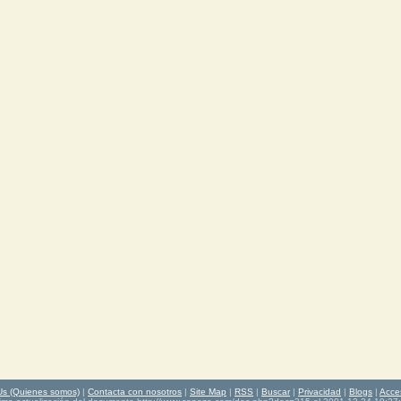
Us (Quienes somos)
|
Contacta con nosotros
|
Site Map
|
RSS
|
Buscar
|
Privacidad
|
Blogs
|
Acce