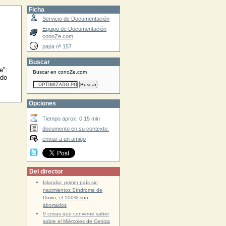
Ficha
Servicio de Documentación
Equipo de Documentación
conoZe.com
papa nº 157
Buscar
e":
Buscar en conoZe.com
ado
Opciones
Tiempo aprox. 0.15 min
documento en su contexto.
enviar a un amigo
Del director
Islandia: primer país sin
nacimientos Síndrome de
Down, el 100% son
abortados
9 cosas que conviene saber
sobre el Miércoles de Ceniza