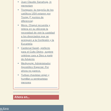
Juan Claudio Sanahuja, in
memoriam
Trumpazo: la mayoría de los
católicos USA votaron por
Trump (7 puntos de
diferencia)
Mons. Chaput recuerda y
reitera en su diócesis la
necesidad de vivir la castidad
a los divorciados que se
acerquen a la Confesión y la
Eucaristía
Cardenal Sarah, prefecto
para el Culto Divino, sugiere
celebrar cara a Dios a partir
de Adviento
Medjugorje: Administrador
Apostólico Especial. Por
ahora no parece.
Turbas chavistas vejan y
humillan a seminaristas
menores
Ahora en...
ss Keys