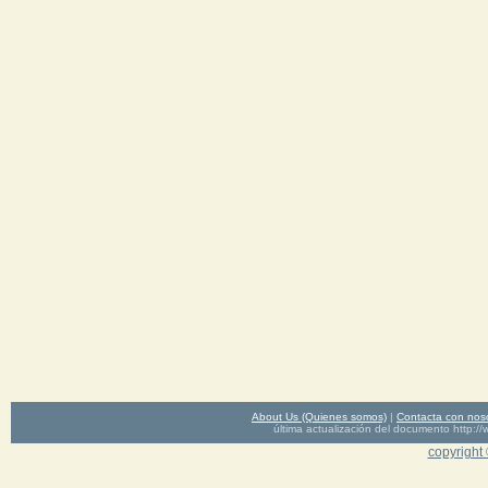
About Us (Quienes somos)
|
Contacta con nos
última actualización del documento http
copyright