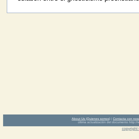
About Us (Quienes somos)
|
Contacta con nos
última actualización del documento http
copyright