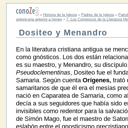
»
Historia de la Iglesia
»
Padres de la Iglesia
»
Patrol
antenicena anterior a Ireneo
»
7. Los Comienzos de la Literatura He
Dositeo y Menandro
En la literatura cristiana antigua se me
como gnósticos. Los dos están relacio
es su maestro, y Menandro, su discípulo.
Pseudoclementinas
, Dositeo fue el fun
Samaria. Según cuenta
Orígenes,
trató 
samaritanos de que él era el mesías pr
nació en Caparatea de Samaria, como af
decía a sus seguidores que había sido e
invisibles como redentor para la salvaci
de Simón Mago, fue el maestro de Satorni
eslabón entre el gnosticismo precristiano