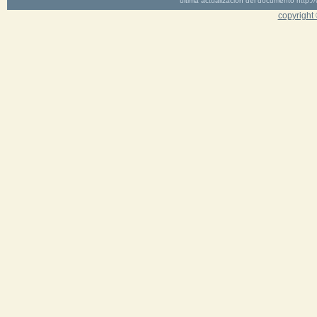
última actualización del documento http
copyright