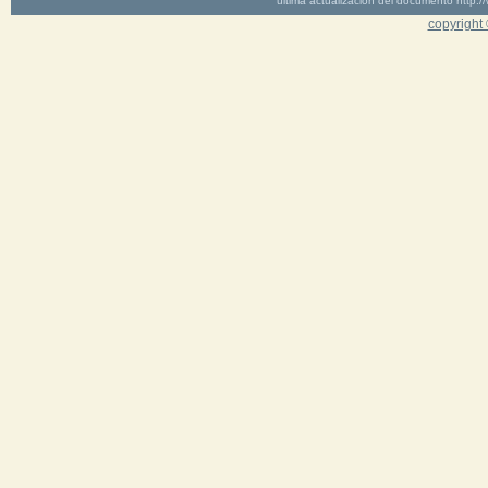
última actualización del documento http
copyright