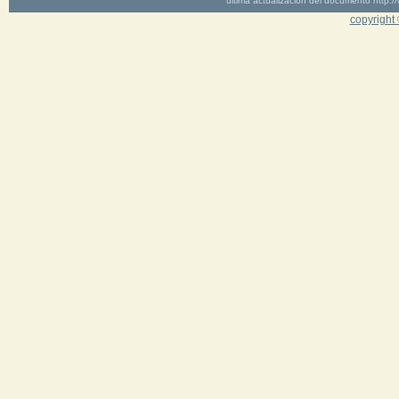
última actualización del documento http
copyright