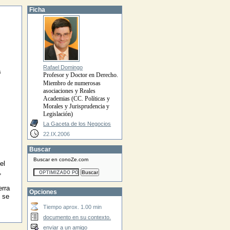
Ficha
Rafael Domingo
a
Profesor y Doctor en Derecho.
Miembro de numerosas
asociaciones y Reales
Academias (CC. Políticas y
Morales y Jurisprudencia y
Legislación)
La Gaceta de los Negocios
22.IX.2006
Buscar
Buscar en conoZe.com
el
,
erra
Opciones
 se
Tiempo aprox. 1.00 min
documento en su contexto.
enviar a un amigo