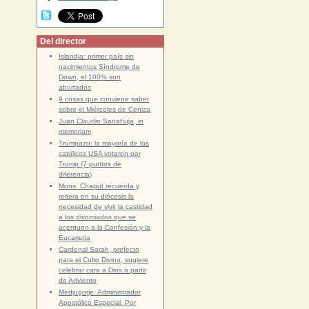
Del director
Islandia: primer país sin
nacimientos Síndrome de
Down, el 100% son
abortados
9 cosas que conviene saber
sobre el Miércoles de Ceniza
Juan Claudio Sanahuja, in
memoriam
Trumpazo: la mayoría de los
católicos USA votaron por
Trump (7 puntos de
diferencia)
Mons. Chaput recuerda y
reitera en su diócesis la
necesidad de vivir la castidad
a los divorciados que se
acerquen a la Confesión y la
Eucaristía
Cardenal Sarah, prefecto
para el Culto Divino, sugiere
celebrar cara a Dios a partir
de Adviento
Medjugorje: Administrador
Apostólico Especial. Por