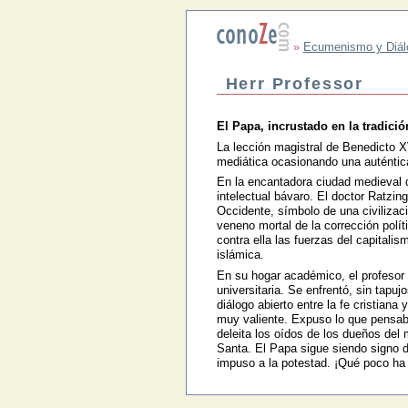
»
Ecumenismo y Diálog
Herr Professor
El Papa, incrustado en la tradici
La lección magistral de Benedicto X
mediática ocasionando una auténtica 
En la encantadora ciudad medieval 
intelectual bávaro. El doctor Ratzing
Occidente, símbolo de una civilizació
veneno mortal de la corrección polít
contra ella las fuerzas del capitali
islámica.
En su hogar académico, el profesor R
universitaria. Se enfrentó, sin tapuj
diálogo abierto entre la fe cristian
muy valiente. Expuso lo que pensaba
deleita los oídos de los dueños del
Santa. El Papa sigue siendo signo d
impuso a la potestad. ¡Qué poco ha 