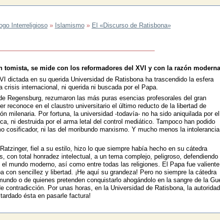
o Interreligioso
»
Islamismo
»
El «Discurso de Ratisbona»
ón tomista, se mide con los reformadores del XVI y con la razón modern
VI dictada en su querida Universidad de Ratisbona ha trascendido la esfera
crisis internacional, ni querida ni buscada por el Papa.
de Regensburg, rezumaron las más puras esencias profesorales del gran
er reconoce en el claustro universitario el último reducto de la libertad de
n milenaria. Por fortuna, la universidad -todavía- no ha sido aniquilada por el
ica, ni destruida por el arma letal del control mediático. Tampoco han podido
smo cosificador, ni las del moribundo marxismo. Y mucho menos la intolerancia
atzinger, fiel a su estilo, hizo lo que siempre había hecho en su cátedra
os, con total honradez intelectual, a un tema complejo, peligroso, defendiendo 
a y el mundo moderno, así como entre todas las religiones. El Papa fue valiente
 con sencillez y libertad. ¡He aquí su grandeza! Pero no siempre la cátedra
 mundo o de quienes pretenden conquistarlo ahogándolo en la sangre de la Gu
e contradicción. Por unas horas, en la Universidad de Ratisbona, la autoridad
tardado ésta en pasarle factura!