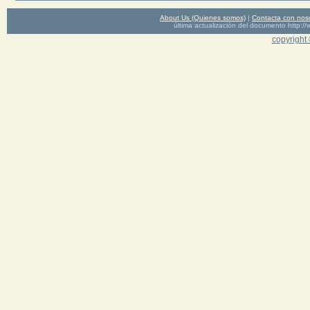
About Us (Quienes somos)
|
Contacta con nos
última actualización del documento http
copyright