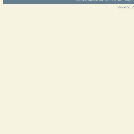
última actualización del documento http
copyright