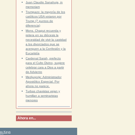
Juan Claudio Sanahuja, in
memoriam
Trumpazo: la mayoría de los
católicos USA votaron por
Trump (7 puntos de
diferencia)
Mons. Chaput recuerda y
reitera en su diócesis la
necesidad de vivir la castidad
a los divorciados que se
acerquen a la Confesión y la
Eucaristía
Cardenal Sarah, prefecto
para el Culto Divino, sugiere
celebrar cara a Dios a partir
de Adviento
Medjugorje: Administrador
Apostólico Especial. Por
ahora no parece.
Turbas chavistas vejan y
humillan a seminaristas
menores
Ahora en...
ss Keys