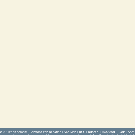
Us (Quienes somos)
|
Contacta con nosotros
|
Site Map
|
RSS
|
Buscar
|
Privacidad
|
Blogs
|
Acce