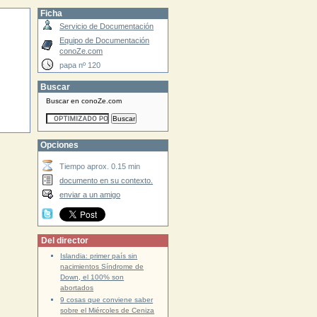
Ficha
Servicio de Documentación
Equipo de Documentación
conoZe.com
papa nº 120
Buscar
Buscar en conoZe.com
Opciones
Tiempo aprox. 0.15 min
documento en su contexto.
enviar a un amigo
Del director
Islandia: primer país sin
nacimientos Síndrome de
Down, el 100% son
abortados
9 cosas que conviene saber
sobre el Miércoles de Ceniza