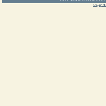
última actualización del documento http
copyright