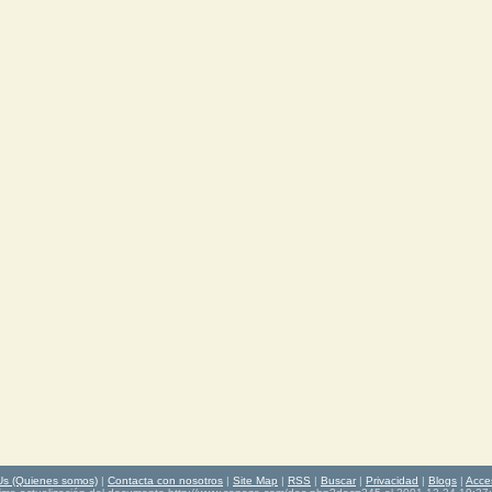
Us (Quienes somos)
|
Contacta con nosotros
|
Site Map
|
RSS
|
Buscar
|
Privacidad
|
Blogs
|
Acce