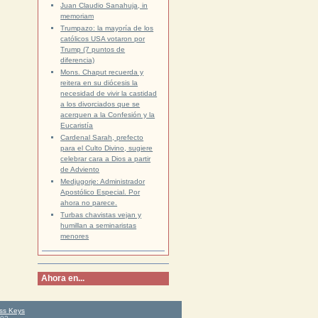
Juan Claudio Sanahuja, in
memoriam
Trumpazo: la mayoría de los
católicos USA votaron por
Trump (7 puntos de
diferencia)
Mons. Chaput recuerda y
reitera en su diócesis la
necesidad de vivir la castidad
a los divorciados que se
acerquen a la Confesión y la
Eucaristía
Cardenal Sarah, prefecto
para el Culto Divino, sugiere
celebrar cara a Dios a partir
de Adviento
Medjugorje: Administrador
Apostólico Especial. Por
ahora no parece.
Turbas chavistas vejan y
humillan a seminaristas
menores
Ahora en...
ss Keys