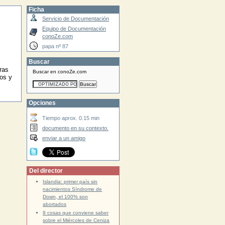
Ficha
Servicio de Documentación
Equipo de Documentación
conoZe.com
papa nº 87
Buscar
ras
Buscar en conoZe.com
os y
Opciones
Tiempo aprox. 0.15 min
documento en su contexto.
enviar a un amigo
Del director
Islandia: primer país sin
nacimientos Síndrome de
Down, el 100% son
abortados
9 cosas que conviene saber
sobre el Miércoles de Ceniza