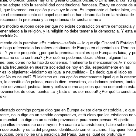
icial, o Grecia, donde hay una iglesia ortodoxa oficial, o Dinamarca, con su ig
ue se adopte sólo la sensibilidad constitucional francesa. Estoy en contra de 
l, que favorece una opción y excluye la otra. Es importante el factor laico, es
ante el reconocimiento del papel que ambos han desarrollado en la historia de
reconocer la presencia y la importancia del cristianismo.»
ero modelo europeo debe ser que no existe contradicción entre democracia y
ener miedo a la religión, y la religión no debe temer a la democracia. Y esta 
xcluirla?»
partiendo de la premisa: «Es curioso—señala — lo que dijo Giscard D Estaign f
se haga referencia a las raíces cristianas de Europa en el preámbulo. Pero no
 . Y yo me pregunto: ¿por qué la premisa inicial es que Europa es laica, y po
emisa no es la contraria? ¿Por qué no podemos decir: «Miren, alguien ha
igure, pero como no ha habido consenso, finalmente lo mencionamos?» Y conti
ada frecuencia en nuestra sociedad de hoy en día, especialmente en las
es lo siguiente: «laicismo es igual a neutralidad». Es decir, que el laico es
cir No es neutral? El laicismo es una opción exactamente igual que la creenc
o, la constitución polaca, cuando dice: «nosotros, ciudadanos polacos, tanto
nte de verdad, justicia, bien y belleza como aquellos que no comparten esta
venientes de otras fuentes...» ¿Esto sí es ser neutral! ¿Por qué la constitu
do?»
stado conmigo porque digo que en Europa existe cierta cristofobia , o que
mente, no lo digo en un sentido comparativo, está claro que los cristianos no 
a mundial. Lo digo en un sentido provocador, para hacer pensar. El ghetto
 que ellos mismos se construyen. En cuanto a la cristofobia, hablo sobre todo
 que existe, y es la del progreso identificado con el laicismo. Hay quien lee a
voción, pero no lee una encíclica del Papa, que es igual de profunda y