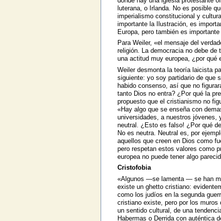
donde hay una iglesia protestante of
luterana, o Irlanda. No es posible q
imperialismo constitucional y cultura
importante la Ilustración, es import
Europa, pero también es importante 
Para Weiler, «el mensaje del verdad
religión. La democracia no debe de t
una actitud muy europea, ¿por qué e
Weiler desmonta la teoría laicista 
siguiente: yo soy partidario de que 
habido consenso, así que no figurará
tanto Dios no entra? ¿Por qué la pr
propuesto que el cristianismo no f
«Hay algo que se enseña con demasi
universidades, a nuestros jóvenes, y 
neutral. ¿Esto es falso! ¿Por qué de
No es neutra. Neutral es, por ejempl
aquellos que creen en Dios como fue
pero respetan estos valores como pro
europea no puede tener algo pareci
Cristofobia
«Algunos —se lamenta — se han mole
existe un ghetto cristiano: evidente
como los judíos en la segunda guerr
cristiano existe, pero por los muros
un sentido cultural, de una tendencia
Habermas o Derrida con auténtica de