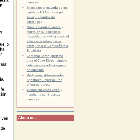
lesia
memoriam
un
Trumpazo: la mayoría de los
católicos USA votaron por
Trump (7 puntos de
diferencia)
Mons. Chaput recuerda y
es
reitera en su diócesis la
necesidad de vivir la castidad
a los divorciados que se
ue lo
acerquen a la Confesión y la
 ha
Eucaristía
r
Cardenal Sarah, prefecto
para el Culto Divino, sugiere
núa:
celebrar cara a Dios a partir
de Adviento
Medjugorje: Administrador
ia.
Apostólico Especial. Por
ahora no parece.
 fe
Turbas chavistas vejan y
ción
humillan a seminaristas
menores
Ahora en...
viven
 de