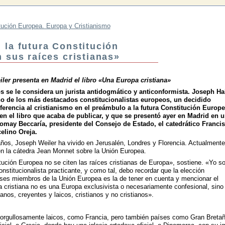
tución Europea. Europa y Cristianismo
 la futura Constitución
 sus raíces cristianas»
iler presenta en Madrid el libro «Una Europa cristiana»
os se le considera un jurista antidogmático y anticonformista. Joseph Ha
o de los más destacados constitucionalistas europeos, un decidido
ferencia al cristianismo en el preámbulo a la futura Constitución Europe
n el libro que acaba de publicar, y que se presentó ayer en Madrid en 
omay Beccaría, presidente del Consejo de Estado, el catedrático Franci
elino Oreja.
os, Joseph Weiler ha vivido en Jerusalén, Londres y Florencia. Actualmente
en la cátedra Jean Monnet sobre la Unión Europea.
tución Europea no se citen las raíces cristianas de Europa», sostiene. «Yo s
onstitucionalista practicante, y como tal, debo recordar que la elección
aíses miembros de la Unión Europea es la de tener en cuenta y mencionar el
a cristiana no es una Europa exclusivista o necesariamente confesional, sino
anos, creyentes y laicos, cristianos y no cristianos».
orgullosamente laicos, como Francia, pero también países como Gran Bretañ