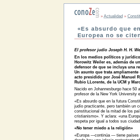
»
Actualidad
»
Consti
«Es absurdo que en
Europea no se citen
El profesor judío Joseph H. H. We
En los medios políticos y jurídic
Horowitz Weiler es, además de un
defensor de que se incluya una re
Un asunto que trata ampliamente e
acto presidido por José Manuel R
Rubio LLorente, de la UCM y Marc
Nacido en Johannesburgo hace 50 añ
profesor de la New York University 
«Es absurdo que en la futura Consti
judío practicante, pero también un c
constitucional de la mitad de los p
cristianismo». Y aclara: «una Europ
respeta por igual a todos sus ciudad
«No tener miedo a la religión»
«Europa —continúa — tiene países 