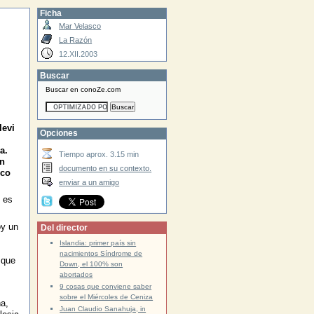
Ficha
Mar Velasco
La Razón
12.XII.2003
Buscar
Buscar en conoZe.com
levi
Opciones
a.
Tiempo aprox. 3.15 min
un
documento en su contexto.
sco
enviar a un amigo
 es
oy un
Del director
Islandia: primer país sin
nacimientos Síndrome de
 que
Down, el 100% son
abortados
9 cosas que conviene saber
sobre el Miércoles de Ceniza
a,
Juan Claudio Sanahuja, in