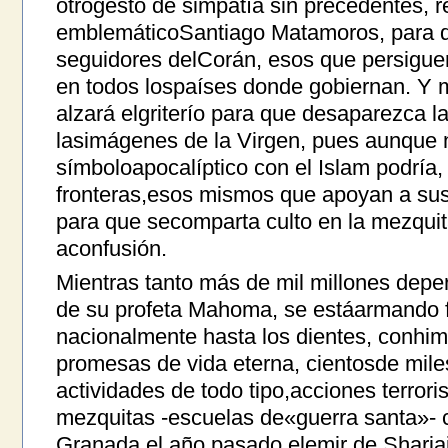
otrogesto de simpatía sin precedentes, ret
emblemáticoSantiago Matamoros, para q
seguidores delCorán, esos que persigue
en todos lospaíses donde gobiernan. Y 
alzará elgriterío para que desaparezca l
lasimágenes de la Virgen, pues aunque 
símboloapocalíptico con el Islam podría,
fronteras,esos mismos que apoyan a s
para que secomparta culto en la mezqui
aconfusión.
Mientras tanto más de mil millones deper
de su profeta Mahoma, se estáarmando fí
nacionalmente hasta los dientes, conhim
promesas de vida eterna, cientosde mile
actividades de todo tipo,acciones terrori
mezquitas -escuelas de«guerra santa»-
Granada el año pasado elemir de Sharjaj