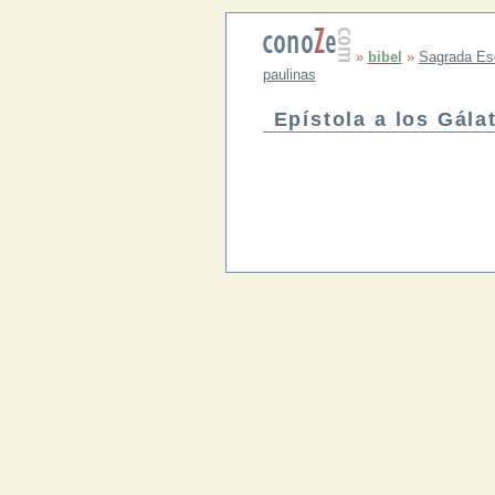
»
bibel
»
Sagrada Esc
paulinas
Epístola a los Gála