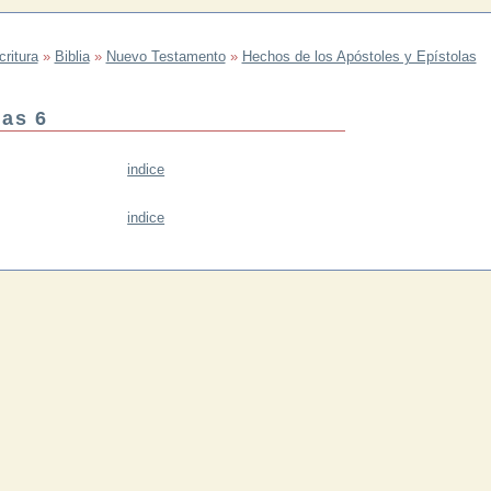
ritura
»
Biblia
»
Nuevo Testamento
»
Hechos de los Apóstoles y Epístolas
tas 6
indice
indice