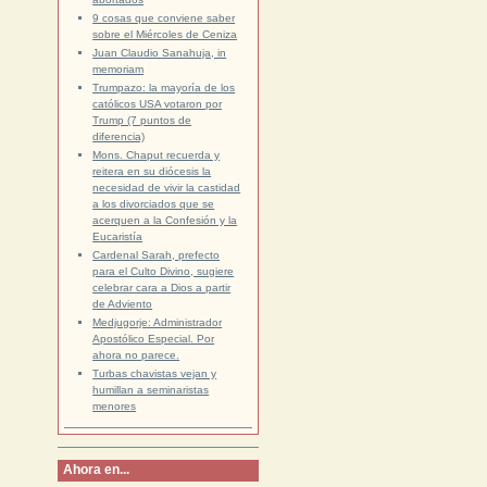
9 cosas que conviene saber
sobre el Miércoles de Ceniza
Juan Claudio Sanahuja, in
memoriam
Trumpazo: la mayoría de los
católicos USA votaron por
Trump (7 puntos de
diferencia)
Mons. Chaput recuerda y
reitera en su diócesis la
necesidad de vivir la castidad
a los divorciados que se
acerquen a la Confesión y la
Eucaristía
Cardenal Sarah, prefecto
para el Culto Divino, sugiere
celebrar cara a Dios a partir
de Adviento
Medjugorje: Administrador
Apostólico Especial. Por
ahora no parece.
Turbas chavistas vejan y
humillan a seminaristas
menores
Ahora en...