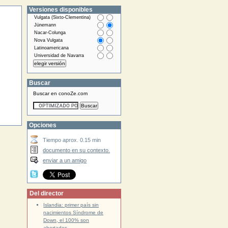
Versiones disponibles
Vulgata (Sixto-Clementina)
Jünemann
Nacar-Colunga
Nova Vulgata
Latinoamericana
Universidad de Navarra
Buscar
Buscar en conoZe.com
Opciones
Tiempo aprox. 0.15 min
documento en su contexto.
enviar a un amigo
Del director
Islandia: primer país sin
nacimientos Síndrome de
Down, el 100% son
abortados