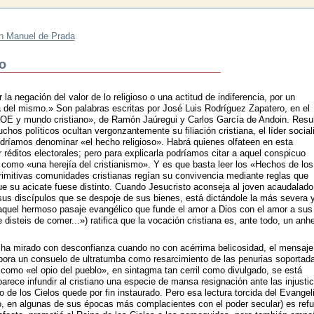
n Manuel de Prada
no
 la negación del valor de lo religioso o una actitud de indiferencia, por un
a del mismo.» Son palabras escritas por José Luis Rodríguez Zapatero, en el
PSOE y mundo cristiano», de Ramón Jaúregui y Carlos García de Andoin. Resu
os políticos ocultan vergonzantemente su filiación cristiana, el líder social
dríamos denominar «el hecho religioso». Habrá quienes olfateen en esta
réditos electorales; pero para explicarla podríamos citar a aquel conspicuo
o como «una herejía del cristianismo». Y es que basta leer los «Hechos de los
rimitivas comunidades cristianas regían su convivencia mediante reglas que
que su acicate fuese distinto. Cuando Jesucristo aconseja al joven acaudalad
sus discípulos que se despoje de sus bienes, está dictándole la más severa 
 aquel hermoso pasaje evangélico que funde el amor a Dios con el amor a sus
disteis de comer...») ratifica que la vocación cristiana es, ante todo, un anh
 ha mirado con desconfianza cuando no con acérrima belicosidad, el mensaje
pora un consuelo de ultratumba como resarcimiento de las penurias soportad
 como «el opio del pueblo», en sintagma tan cerril como divulgado, se está
rece infundir al cristiano una especie de mansa resignación ante las injustic
o de los Cielos quede por fin instaurado. Pero esa lectura torcida del Evangel
do, en algunas de sus épocas más complacientes con el poder secular) es ref