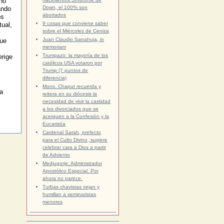
ñó
Down, el 100% son
ando
abortados
os
9 cosas que conviene saber
ual,
sobre el Miércoles de Ceniza
Juan Claudio Sanahuja, in
que
memoriam
Trumpazo: la mayoría de los
erige
católicos USA votaron por
Trump (7 puntos de
diferencia)
Mons. Chaput recuerda y
a
reitera en su diócesis la
necesidad de vivir la castidad
a los divorciados que se
acerquen a la Confesión y la
Eucaristía
Cardenal Sarah, prefecto
para el Culto Divino, sugiere
celebrar cara a Dios a partir
de Adviento
Medjugorje: Administrador
Apostólico Especial. Por
ahora no parece.
Turbas chavistas vejan y
humillan a seminaristas
menores