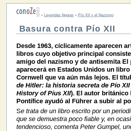
»
Leyendas Negras
»
Pío XII y el Nazismo
Basura contra Pío XII
Desde 1963, cíclicamente aparecen art
libros cuyo objetivo principal consiste
amigo del nazismo y de antisemita El
aparecerá en Estados Unidos un libro 
Cornwell que va aún más lejos. El títu
de Hitler: la historia secreta de Pío XII
History of Pius XII
). El autor británico
Pontífice ayudó al Führer a subir al p
S
e trata de un libro escrito por un periodi
que se demuestra poco fiable y, en oca
tendencioso, comenta Peter Gumpel, un