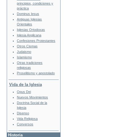
principios, condiciones y
práctica
Dominus Iesus
Antiguas Iglesias
Orientales
Iglesias Ortodoxas
Iglesia Anglicana
Confesiones Protestantes
Otros Cismas
Judaismo
Islamismo
Otras tradiciones
religiosas
Proselitismo y apostolado
Vida de la Iglesia
Opus Dei
Nuevos Movimientos
Doctrina Social de la
Iglesia
Disenso
Vida Religiosa
Conversos
Historia