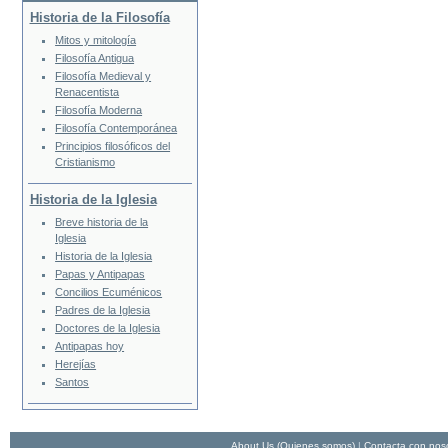
Historia de la Filosofía
Mitos y mitología
Filosofía Antigua
Filosofía Medieval y
Renacentista
Filosofía Moderna
Filosofía Contemporánea
Principios filosóficos del
Cristianismo
Historia de la Iglesia
Breve historia de la
Iglesia
Historia de la Iglesia
Papas y Antipapas
Concilios Ecuménicos
Padres de la Iglesia
Doctores de la Iglesia
Antipapas hoy
Herejías
Santos
About Us (Quienes somos)
|
Contacta con nos