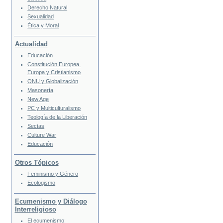
Derecho Natural
Sexualidad
Ética y Moral
Actualidad
Educación
Constitución Europea.
Europa y Cristianismo
ONU y Globalización
Masonería
New Age
PC y Multiculturalismo
Teología de la Liberación
Sectas
Culture War
Educación
Otros Tópicos
Feminismo y Género
Ecologismo
Ecumenismo y Diálogo
Interreligioso
El ecumenismo: