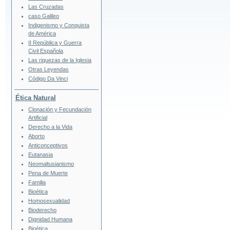
Las Cruzadas
caso Galileo
Indigenismo y Conquista
de América
II República y Guerra
Civil Española
Las riquezas de la Iglesia
Otras Leyendas
Código Da Vinci
Ética Natural
Clonación y Fecundación
Artificial
Derecho a la Vida
Aborto
Anticonceptivos
Eutanasia
Neomaltusianismo
Pena de Muerte
Familia
Bioética
Homosexualidad
Bioderecho
Dignidad Humana
Bioética