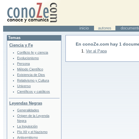
inicio
autores
document
Temas
En conoZe.com hay
1
docume
Ciencia y Fe
Ver al Papa
Conflicto fe y ciencia
Evolucionismo
Persona
Método Científico
Existencia de Dios
Relativismo y Cultura
Universo
Científicos y católicos
Leyendas Negras
Generalidades
Origen de la Leyenda
Negra
La Inquisición
Pío XII y el Nazismo
Antisemitismo