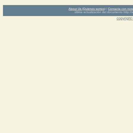
About Us (Quienes somos)
|
Contacta con nos
última actualización del documento http
copyright