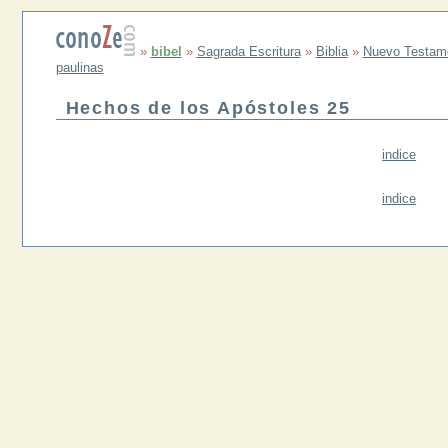
»
bibel
»
Sagrada Escritura
»
Biblia
»
Nuevo Testam
paulinas
Hechos de los Apóstoles 25
indice
indice